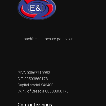
La machine sur mesure pour vous.
P.IVA 00567710983
C.F. 00503860173
Capital social €46400
i.v. r.i. of Brescia 00503860173
Contactez nous