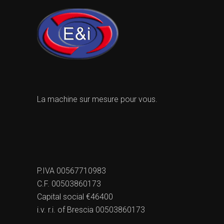
La machine sur mesure pour vous.
P.IVA 00567710983
C.F. 00503860173
Capital social €46400
i.v. r.i. of Brescia 00503860173