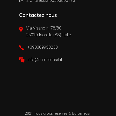
i.v. r.i. of Brescia 00503860173
Contactez nous
Via Visano n. 78/80
25010 Isorella (BS) Italie
+390309958230
info@euromecsrl.it
2021 Tous droits réservés © Euromecsrl