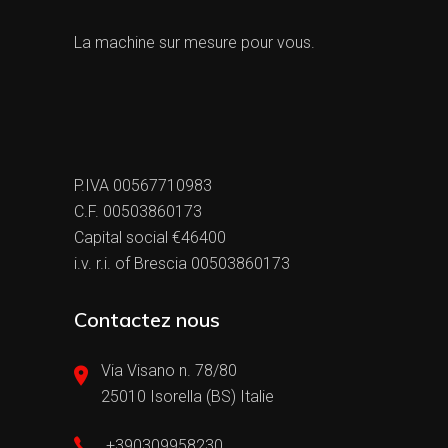
La machine sur mesure pour vous.
P.IVA 00567710983
C.F. 00503860173
Capital social €46400
i.v. r.i. of Brescia 00503860173
Contactez nous
Via Visano n. 78/80
25010 Isorella (BS) Italie
+390309958230