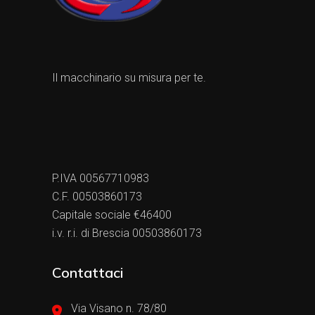
Il macchinario su misura per te.
P.IVA 00567710983
C.F. 00503860173
Capitale sociale €46400
i.v. r.i. di Brescia 00503860173
Contattaci
Via Visano n. 78/80