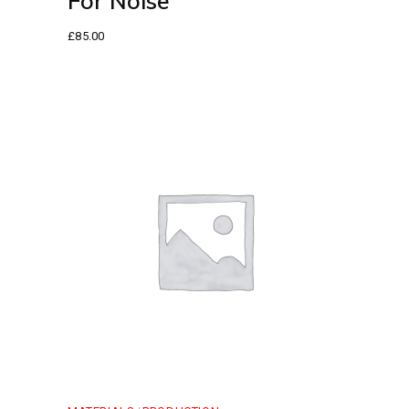
For Noise
£
85.00