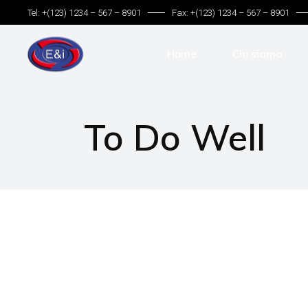
Tel: +(123) 1234 – 567 – 8901
Fax: +(123) 1234 – 567 – 8901
Home
Chi siamo
To Do Well