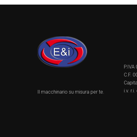
P.IVA
C.F. 
Capit
i.v. r
Il macchinario su misura per te.