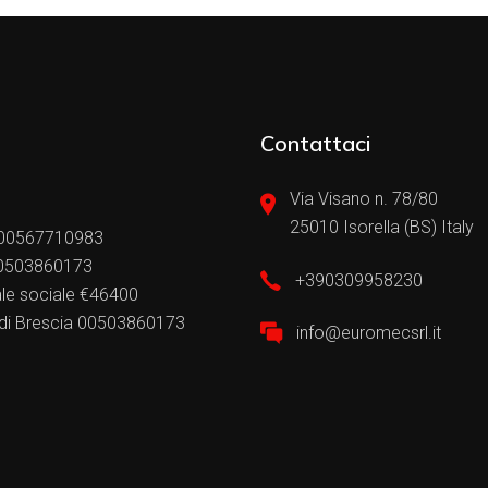
Contattaci
Via Visano n. 78/80
25010 Isorella (BS) Italy
 00567710983
00503860173
+390309958230
ale sociale €46400
.i. di Brescia 00503860173
info@euromecsrl.it