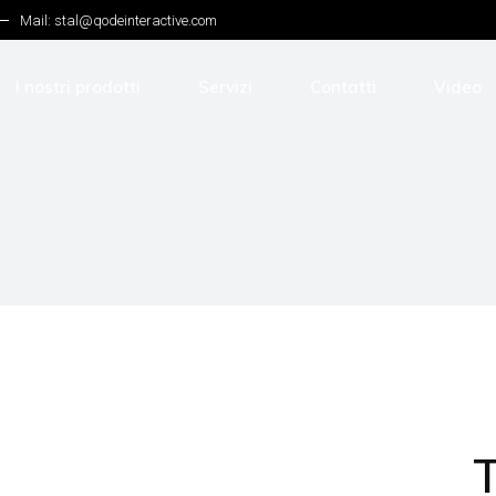
Mail: stal@qodeinteractive.com
I nostri prodotti
Servizi
Contatti
Video
Gru
Movimentazione
Demolizione
Riciclaggio