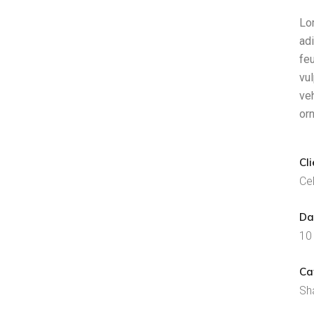
Lo
adi
feu
vul
ve
orn
Cli
Ce
Da
10
Ca
Sh