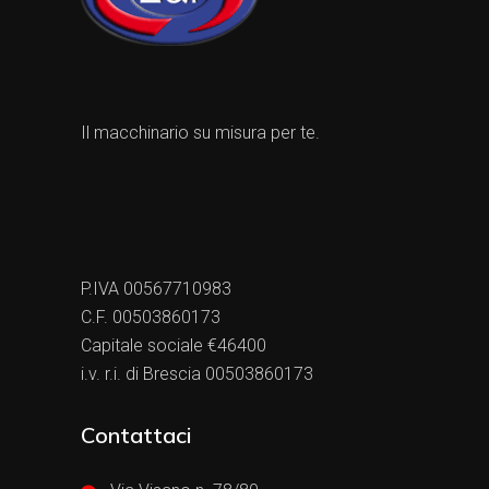
Il macchinario su misura per te.
P.IVA 00567710983
C.F. 00503860173
Capitale sociale €46400
i.v. r.i. di Brescia 00503860173
Contattaci