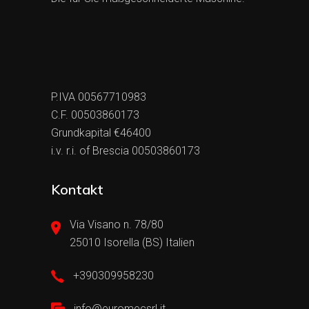
P.IVA 00567710983
C.F. 00503860173
Grundkapital €46400
i.v. r.i. of Brescia 00503860173
Kontakt
Via Visano n. 78/80
25010 Isorella (BS) Italien
+390309958230
info@euromecsrl.it